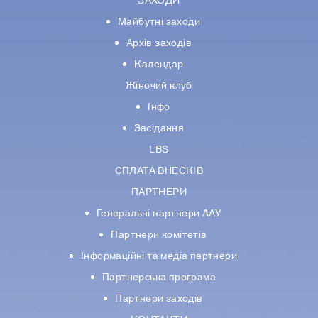
ЗАХОДИ
Майбутні заходи
Архів заходів
Календар
Жіночий клуб
Інфо
Засідання
LBS
СПЛАТА ВНЕСКІВ
ПАРТНЕРИ
Генеральні партнери ААУ
Партнери комiтетiв
Iнформацiйнi та медіа партнери
Партнерська програма
Партнери заходів