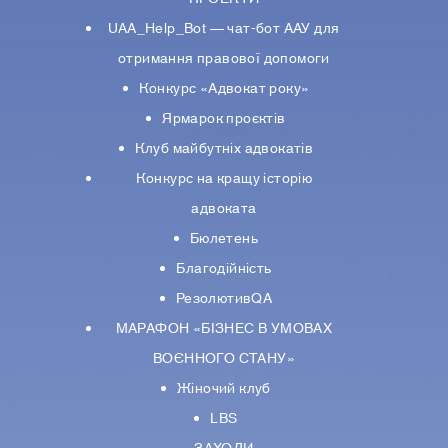
UAA_Help_Bot — чат-бот ААУ для
отримання правової допомоги
Конкурс «Адвокат року»
Ярмарок проєктів
Клуб майбутніх адвокатів
Конкурс на кращу історію
адвоката
Бюлетень
Благодійність
РезолютивQA
МАРАФОН «БІЗНЕС В УМОВАХ
ВОЄННОГО СТАНУ»
Жіночий клуб
LBS