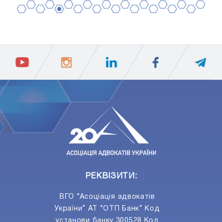
2
4
6
8
10
12
14
16
18
20
1
3
5
7
9
11
13
15
17
19
ПIДПИСАТИСЯ
Ваш e-mail
РЕКВІЗИТИ:
ВГО “Асоціація адвокатів
України” АТ “ОТП Банк” Код
установи банку 300528 Код