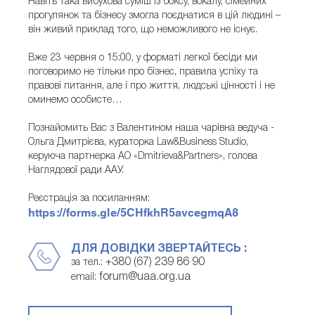
Навіть така вибухова суміш із боксу, вокалу, сімейних
прогулянок та бізнесу змогла поєднатися в цій людині –
він живий приклад того, що неможливого не існує.
Вже 23 червня о 15:00, у форматі легкої бесіди ми
поговоримо не тільки про бізнес, правила успіху та
правові питання, але і про життя, людські цінності і не
оминемо особисте…
Познайомить Вас з Валентином наша чарівна ведуча -
Ольга Дмитрієва, кураторка Law&Business Studio,
керуюча партнерка АО «Dmitrieva&Partners», голова
Наглядової ради ААУ.
Реєстрація за посиланням:
https://forms.gle/5CHfkhR5avcegmqA8
ДЛЯ ДОВІДКИ ЗВЕРТАЙТЕСЬ :
+380 (67) 239 86 90
за тел.:
forum@uaa.org.ua
email: