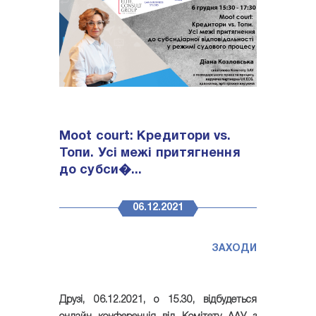
Moot court: Кредитори vs.
Топи. Усі межі притягнення
до субси�...
06.12.2021
ЗАХОДИ
Друзі,
06.12.2021
, о
15.30
, відбудеться