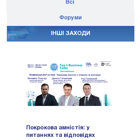
Всі
Форуми
IНШI ЗАХОДИ
Покрокова амністія: у
питаннях та відповідях