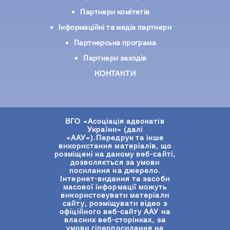
Партнери комiтетiв
Iнформацiйнi та медіа партнери
Партнерська програма
Партнери заходів
КОНТАКТИ
ВГО «Асоціація адвокатів
України» (далі
«ААУ»).Передрук та інше
використання матеріалів, що
розміщені на даному веб-сайті,
дозволяється за умови
посилання на джерело.
Інтернет-видання та засоби
масової інформації можуть
використовувати матеріали
сайту, розміщувати відео з
офіційного веб-сайту ААУ на
власних веб-сторінках, за
умови гіперпосилання на