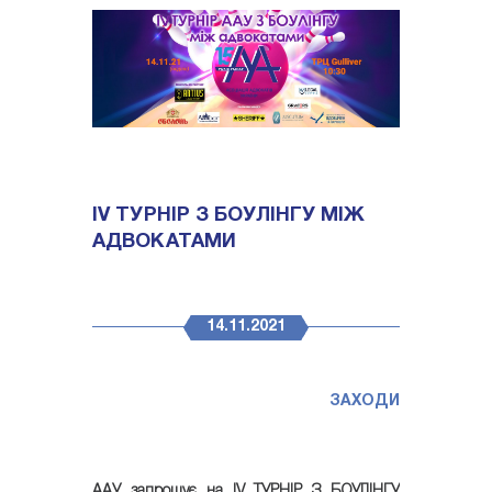
ІV ТУРНІР З БОУЛІНГУ МІЖ
АДВОКАТАМИ
14.11.2021
ЗАХОДИ
ААУ запрошує на ІV ТУРНІР З БОУЛІНГУ