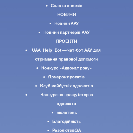
Сплата внесків
НОВИНИ
Новини ААУ
Новини партнерiв ААУ
ПРОЕКТИ
UAA_Help_Bot — чат-бот ААУ для
отримання правової допомоги
Конкурс «Адвокат року»
Ярмарок проєктів
Клуб майбутніх адвокатів
Конкурс на кращу історію
адвоката
Бюлетень
Благодійність
РезолютивQA