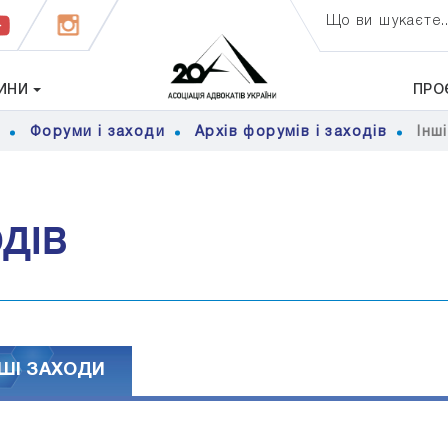
Що ви шукаєте..
ИНИ
ПРО
я
Форуми і заходи
Архів форумів і заходів
Iнш
ОДІВ
НШI ЗАХОДИ