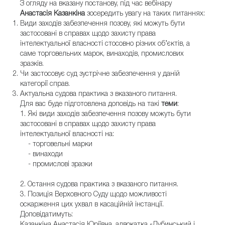
З огляду на вказану постанову, під час вебінару
Анастасія Казанкіна
зосередить увагу на таких питаннях:
Види заходів забезпечення позову, які можуть бути
застосовані в справах щодо захисту права
інтелектуальної власності стосовно різних об’єктів, а
саме торговельних марок, винаходів, промислових
зразків.
Чи застосовує суд зустрічне забезпечення у даній
категорії справ.
Актуальна судова практика з вказаного питання.
Для вас буде підготовлена доповідь на такі
теми
:
1. Які види заходів забезпечення позову можуть бути
застосовані в справах щодо захисту права
інтелектуальної власності на:
- торговельні марки
- винаходи
- промислові зразки
2. Остання судова практика з вказаного питання.
3. Позиція Верховного Суду щодо можливості
оскарження цих ухвал в касаційній інстанції.
Доповідатимуть:
Казанкіна Анастасія Юріївна, адвокатка «Дубинський і