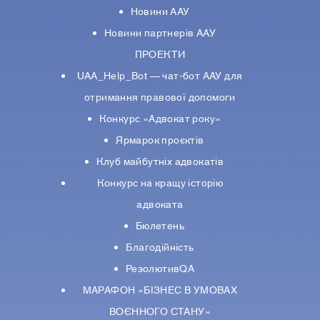
Новини ААУ
Новини партнерiв ААУ
ПРОЕКТИ
UAA_Help_Bot — чат-бот ААУ для
отримання правової допомоги
Конкурс «Адвокат року»
Ярмарок проєктів
Клуб майбутніх адвокатів
Конкурс на кращу історію
адвоката
Бюлетень
Благодійність
РезолютивQA
МАРАФОН «БІЗНЕС В УМОВАХ
ВОЄННОГО СТАНУ»