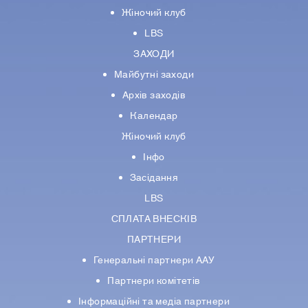
Жіночий клуб
LBS
ЗАХОДИ
Майбутні заходи
Архів заходів
Календар
Жіночий клуб
Інфо
Засідання
LBS
СПЛАТА ВНЕСКІВ
ПАРТНЕРИ
Генеральні партнери ААУ
Партнери комiтетiв
Iнформацiйнi та медіа партнери