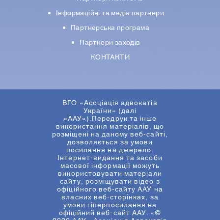
Iнформацiйнi та медіа партнери
Партнерська програма
Партнери заходів
КОНТАКТИ
ВГО «Асоціація адвокатів
України» (далі
«ААУ»).Передрук та інше
використання матеріалів, що
розміщені на даному веб-сайті,
дозволяється за умови
посилання на джерело.
Інтернет-видання та засоби
масової інформації можуть
використовувати матеріали
сайту, розміщувати відео з
офіційного веб-сайту ААУ на
власних веб-сторінках, за
умови гіперпосилання на
офіційний веб-сайт ААУ. «©