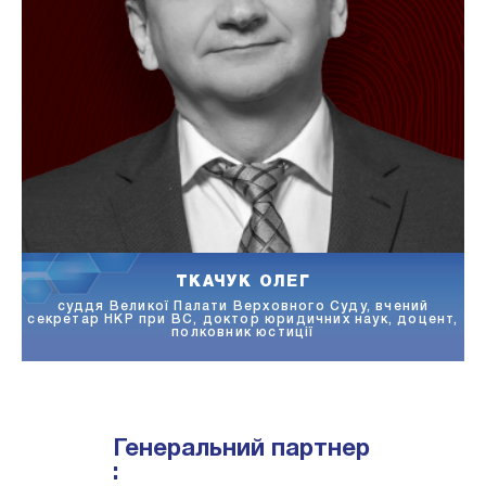
СМОКОВИЧ МИХАЙЛО
ий
Голова Касаційного адміністративного суду у складі
цент,
Верховного Суду, доктор юридичних наук, професор,
заслужений юрист України
Генеральний партнер
: