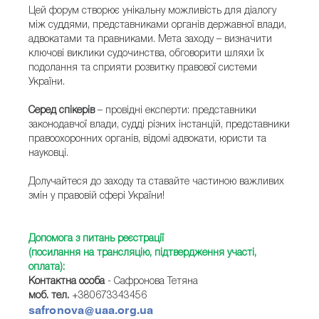
Цей форум створює унікальну можливість для діалогу
між суддями, представниками органів державної влади,
адвокатами та правниками. Мета заходу – визначити
ключові виклики судочинства, обговорити шляхи їх
подолання та сприяти розвитку правової системи
України.
Серед спікерів
– провідні експерти: представники
законодавчої влади, судді різних інстанцій, представники
правоохоронних органів, відомі адвокати, юристи та
науковці.
Долучайтеся до заходу та ставайте частиною важливих
змін у правовій сфері України!
Допомога з питань реєстрації
(посилання на трансляцію, підтвердження участі,
оплата):
Контактна особа
- Сафронова Тетяна
моб. тел.
+380673343456
safronova@uaa.org.ua