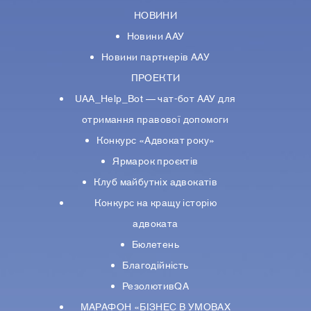
НОВИНИ
Новини ААУ
Новини партнерiв ААУ
ПРОЕКТИ
UAA_Help_Bot — чат-бот ААУ для
отримання правової допомоги
Конкурс «Адвокат року»
Ярмарок проєктів
Клуб майбутніх адвокатів
Конкурс на кращу історію
адвоката
Бюлетень
Благодійність
РезолютивQA
МАРАФОН «БІЗНЕС В УМОВАХ